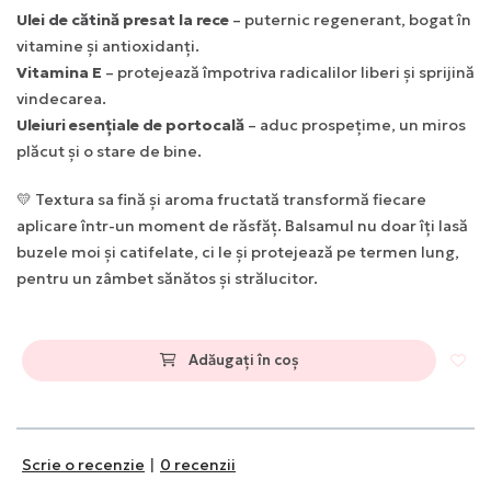
Ulei de cătină presat la rece
– puternic regenerant, bogat în
vitamine și antioxidanți.
Vitamina E
– protejează împotriva radicalilor liberi și sprijină
vindecarea.
Uleiuri esențiale de portocală
– aduc prospețime, un miros
plăcut și o stare de bine.
💛 Textura sa fină și aroma fructată transformă fiecare
aplicare într-un moment de răsfăț. Balsamul nu doar îți lasă
buzele moi și catifelate, ci le și protejează pe termen lung,
pentru un zâmbet sănătos și strălucitor.
Adăugați în coș
Scrie o recenzie
|
0 recenzii