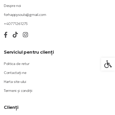
Despre noi
forhappysouls@gmail.com
+40771261275
Serviciul pentru clienți
Setări
Politica de retur
Contactați-ne
Harta site-ului
Termeni și condiții
Clienți