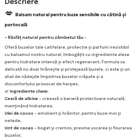
Descriere
💋
Balsam natural pentru buze sensibile cu cătină și
portocală
– Răsfăț natural pentru zâmbetul tău -
Oferă buzelor tale catifelare, protectie și parfum irezistibil
cu balsamul nostru natural, îmbogățit cu ingrediente alese
pentru hidratare intensă și efect regenerant. Formula sa
delicată nu doar hrănește și protejează buzele, ci este și un
aliat de nădejde împotriva buzelor crăpate și a
disconfortului provocat de herpes.
🌿
Ingrediente cheie:
Ceară de albine
– creează o barieră protectoare naturală,
menținând hidratarea.
Ulei de cocos
– emolient și hrănitor, pentru buze moi și
netede.
Unt de cacao
– bogat și cremos, previne uscarea și fisurarea
buzelor.