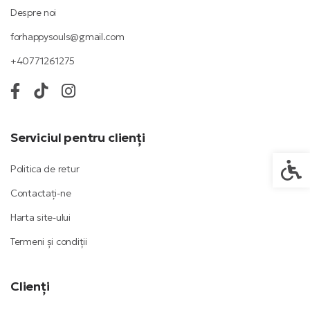
Despre noi
forhappysouls@gmail.com
+40771261275
Serviciul pentru clienți
Setări
Politica de retur
Contactați-ne
Harta site-ului
Termeni și condiții
Clienți