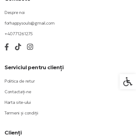
Despre noi
forhappysouls@gmail.com
+40771261275
Serviciul pentru clienți
Setări
Politica de retur
Contactați-ne
Harta site-ului
Termeni și condiții
Clienți