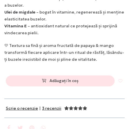
a buzelor.
Ulei de migdale
– bogat în vitamine, regenerează și menține
elasticitatea buzelor.
Vitamina E
– antioxidant natural ce protejează și sprijină
vindecarea pielii.
💛 Textura sa fină și aroma fructată de papaya & mango
transformă fiecare aplicare într-un ritual de răsfăț, lăsându-
ți buzele irezistibil de moi și pline de vitalitate.
Adăugați în coș
Scrie o recenzie
|
3 recenzii