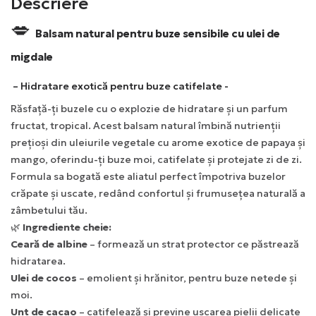
Descriere
💋
Balsam natural pentru buze sensibile cu ulei de
migdale
– Hidratare exotică pentru buze catifelate -
Răsfață-ți buzele cu o explozie de hidratare și un parfum
fructat, tropical. Acest balsam natural îmbină nutrienții
prețioși din uleiurile vegetale cu arome exotice de papaya și
mango, oferindu-ți buze moi, catifelate și protejate zi de zi.
Formula sa bogată este aliatul perfect împotriva buzelor
crăpate și uscate, redând confortul și frumusețea naturală a
zâmbetului tău.
🌿
Ingrediente cheie:
Ceară de albine
– formează un strat protector ce păstrează
hidratarea.
Ulei de cocos
– emolient și hrănitor, pentru buze netede și
moi.
Unt de cacao
– catifelează și previne uscarea pielii delicate